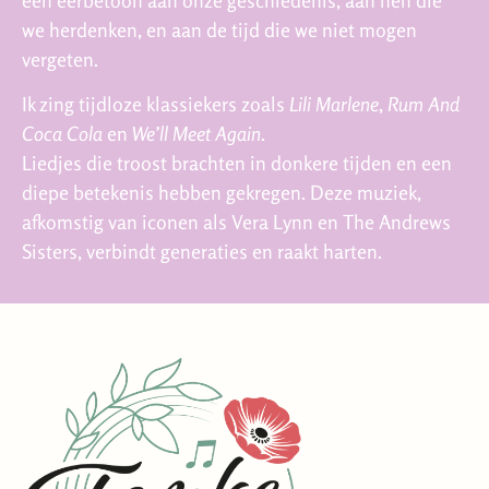
we herdenken, en aan de tijd die we niet mogen
vergeten.
Ik zing tijdloze klassiekers zoals
Lili Marlene
,
Rum And
Coca Cola
en
We’ll Meet Again
.
Liedjes die troost brachten in donkere tijden en een
diepe betekenis hebben gekregen. Deze muziek,
afkomstig van iconen als Vera Lynn en The Andrews
Sisters, verbindt generaties en raakt harten.