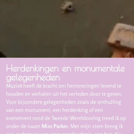
Herdenkingen en monumentale
gelegenheden
Muziek heeft de kracht om herinneringen levend te
houden en verhalen uit het verleden door te geven.
Voor bijzondere gelegenheden zoals de onthulling
van een monument, een herdenking of een
evenement rond de Tweede Wereldoorlog treed ik op
onder de naam
Miss Parker
. Met mijn stem breng ik
een eerbetoon aan onze geschiedenis, aan hen die