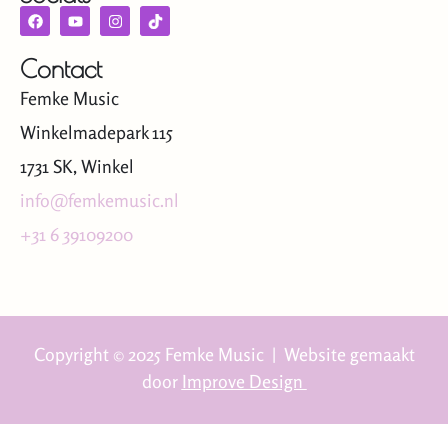
Contact
Femke Music
Winkelmadepark 115
1731 SK, Winkel
info@femkemusic.nl
+31 6 39109200
Copyright © 2025 Femke Music | Website gemaakt
door
Improve Design