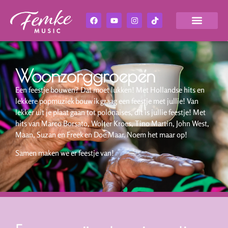
Woonzorggroepen
Een feestje bouwen? Dat moet lukken! Met Hollandse hits en
lekkere popmuziek bouw ik graag een feestje met jullie! Van
lekker uit je plaat gaan tot polonaises, dit is jullie feestje! Met
hits van Marco Borsato, Wolter Kroes, Tino Martin, John West,
Maan, Suzan en Freek en Doe Maar. Noem het maar op!
Samen maken we er feestje van!