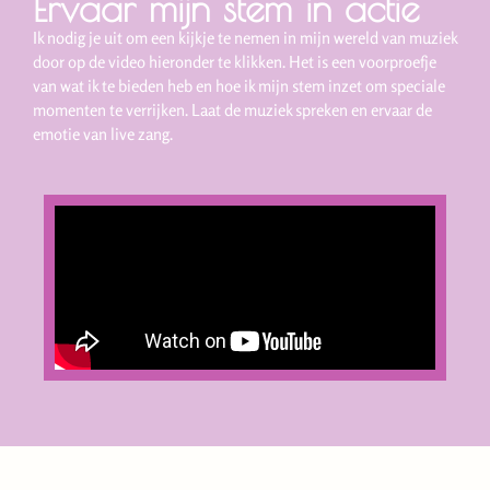
Ervaar mijn stem in actie
Ik nodig je uit om een kijkje te nemen in mijn wereld van muziek
door op de video hieronder te klikken. Het is een voorproefje
van wat ik te bieden heb en hoe ik mijn stem inzet om speciale
momenten te verrijken. Laat de muziek spreken en ervaar de
emotie van live zang.