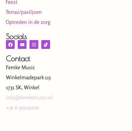
Feest
Terras/paviljoen
Optreden in de zorg
Socials
Contact
Femke Music
Winkelmadepark 115
1731 SK, Winkel
info@femkemusic.nl
+31 6 39109200